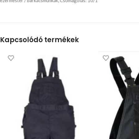
ezermester / barkácsmunkák, Csomagolás: 10/1
Kapcsolódó termékek