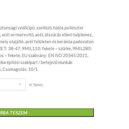
tonsági védőcipő, szellőző, hálós poliészter
, acél orrmerevítő, acél, átszúrás elleni talplemez,
 mely olajálló, acél felületen és kerámia padozaton
RET: 38-47, 9MIL110: fekete – szürke, 9MIL280:
iros – fekete, EU szabvány: EN ISO 20345:2011,
tika építési szakipari / befejező munkák
k, Csomagolás: 10/1
Törlés
RBA TESZEM