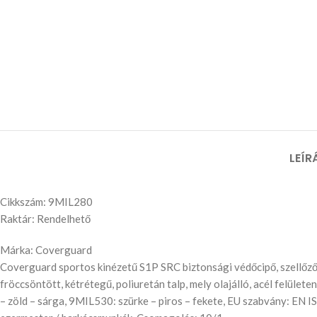
LEÍR
Cikkszám: 9MIL280
Raktár: Rendelhető
Márka: Coverguard
Coverguard sportos kinézetű S1P SRC biztonsági védőcipő, szellőző, há
fröccsöntött, kétrétegű, poliuretán talp, mely olajálló, acél felü
– zöld – sárga, 9MIL530: szürke – piros – fekete, EU szabvány: EN IS