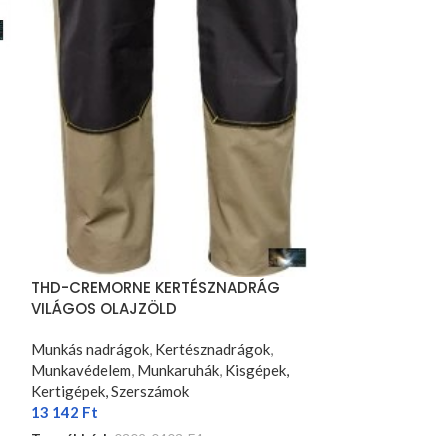
THD-DAYBORO
THD-CREMORNE KERTÉSZNADRÁG
ANTRACIT
VILÁGOS OLAJZÖLD
Munkás nadrágo
Munkás nadrágok
,
Kertésznadrágok
,
Munkavédelem
,
Munkavédelem
,
Munkaruhák
,
Kisgépek,
Kertigépek, Sze
Kertigépek, Szerszámok
19 189
Ft
13 142
Ft
Termékkód:
030
Termékkód:
0302-0403-E4
OPCIÓK VÁLAS