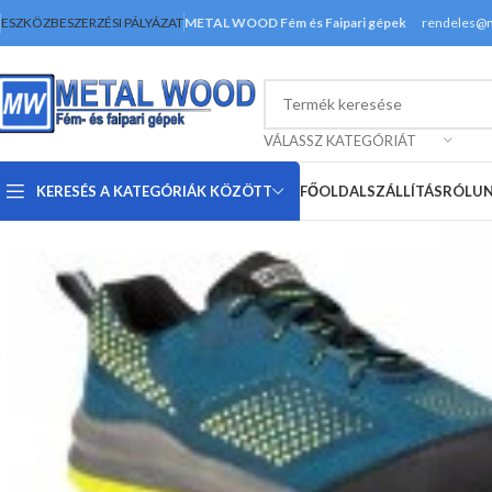
ESZKÖZBESZERZÉSI PÁLYÁZAT
METAL WOOD Fém és Faipari gépek
rendeles@
VÁLASSZ KATEGÓRIÁT
KERESÉS A KATEGÓRIÁK KÖZÖTT
FŐOLDAL
SZÁLLÍTÁS
RÓLU