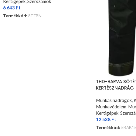
Kertigépek, Szerszámok
6 643
Ft
Termékkód:
8TEBN
OPCIÓK VÁLASZTÁSA
THD-BARVA SÖTÉ
KERTÉSZNADRÁG
Munkás nadrágok
,
K
Munkavédelem
,
Mun
Kertigépek, Szersz
12 538
Ft
Termékkód:
5BAB1
OPCIÓK VÁLASZTÁ