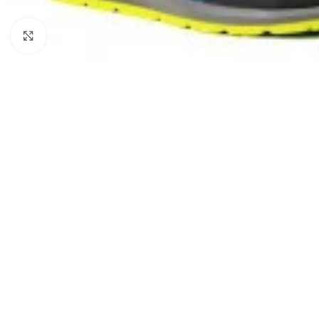
Nagyításhoz kattints ide