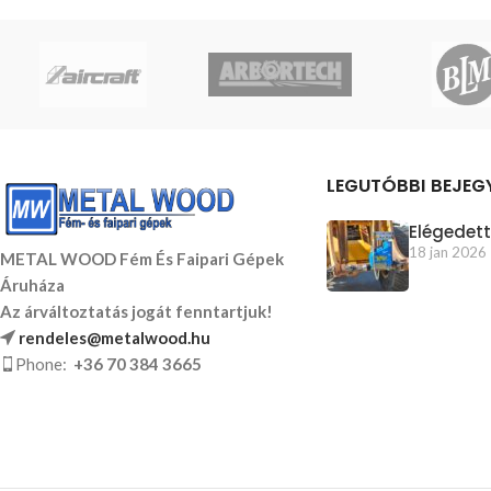
LEGUTÓBBI BEJEG
Elégedett
18 jan 2026
METAL WOOD Fém És Faipari Gépek
Áruháza
Az árváltoztatás jogát fenntartjuk!
rendeles@metalwood.hu
Phone:
+36 70 384 3665