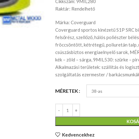
Cikkszám: 9MIL280
Raktár: Rendelhető
Márka: Coverguard
Coverguard sportos kinézetű S1P SRC biz
felsőrész, szellőző, hálós poliészter bélés
fröccsöntött, kétrétegű, poliuretán talp,
csúszásbiztos energiaelnyelő sarok, MÉ
kék – zöld – sárga, 9MIL530: szürke – p
Alkalmazási területek: szállítás és logisz
szolgáltatás ezermester / barkácsmunká
MÉRETEK
KOSÁ
Kedvencekhez