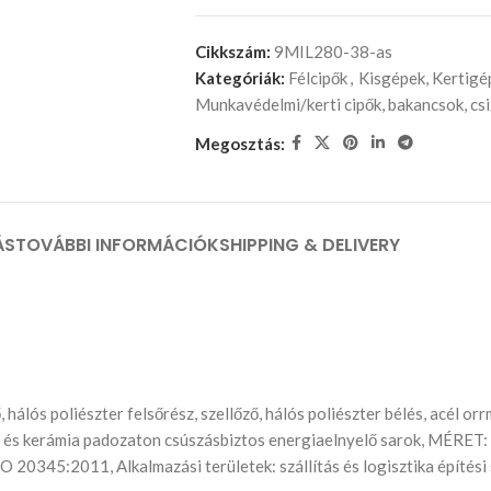
Cikkszám:
9MIL280-38-as
Kategóriák:
Félcipők
,
Kisgépek, Kertigé
Munkavédelmi/kerti cipők, bakancsok, c
Megosztás:
ÁS
TOVÁBBI INFORMÁCIÓK
SHIPPING & DELIVERY
lós poliészter felsőrész, szellőző, hálós poliészter bélés, acél orrm
leten és kerámia padozaton csúszásbiztos energiaelnyelő sarok, MÉRE
O 20345:2011, Alkalmazási területek: szállítás és logisztika építési