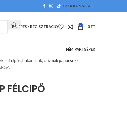
GY.I.K.
KAPCSOLAT
0
BELÉPÉS / REGISZTRÁCIÓ
0
FT
FÉMIPARI GÉPEK
erti cipők, bakancsok, csizmák papucsok
ÁRGA
P FÉLCIPŐ