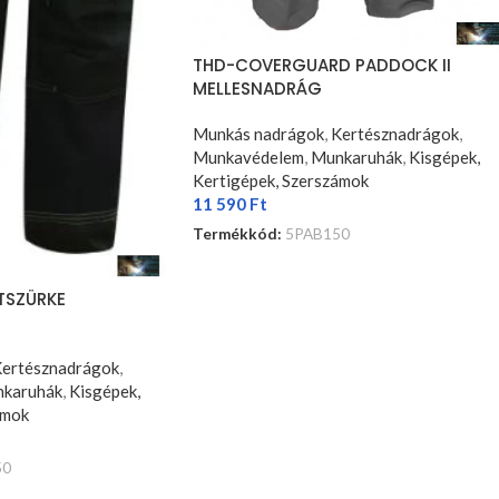
THD-COVERGUARD PADDOCK II
MELLESNADRÁG
Munkás nadrágok
,
Kertésznadrágok
,
Munkavédelem
,
Munkaruhák
,
Kisgépek,
Kertigépek, Szerszámok
11 590
Ft
Termékkód:
5PAB150
OPCIÓK VÁLASZTÁSA
TSZÜRKE
ertésznadrágok
,
karuhák
,
Kisgépek,
ámok
50
SA