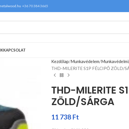
metalwood.hu
+36 70 384 3665
NK
KAPCSOLAT
Kezdőlap
Munkavédelem
Munkavédelmi/k
THD-MILERITE S1P FÉLCIPŐ ZÖLD/S
THD-MILERITE S1
ZÖLD/SÁRGA
11 738
Ft