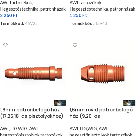
AWI tartozékok
,
AWI tartozékok
,
Hegesztéstechnika
,
patronházak
Hegesztéstechnika
,
patronházak
2 260
Ft
1 250
Ft
Termékkód:
45V25
Termékkód:
45V43
KOSÁRBA TESZEM
KOSÁRBA TESZEM
1,6mm patronbefogó ház
1,6mm rövid patronbefogó
(17,26,18-as pisztolyokhoz)
ház (9,20-as
(5db/cs)
pisztolyokhoz) (5db/cs)
AWI,TIG,WIG
,
AWI
AWI,TIG,WIG
,
AWI
hegesztőpisztolyok,tartozékok
,
hegesztőpisztolyok,tartozékok
,