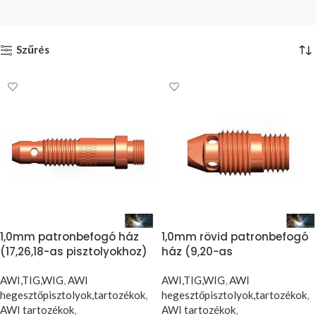
Szűrés
1,0mm patronbefogó ház
1,0mm rövid patronbefogó
(17,26,18-as pisztolyokhoz)
ház (9,20-as
(5db/cs)
pisztolyokhoz) (5db/cs)
AWI,TIG,WIG
,
AWI
AWI,TIG,WIG
,
AWI
hegesztőpisztolyok,tartozékok
,
hegesztőpisztolyok,tartozékok
,
AWI tartozékok
,
AWI tartozékok
,