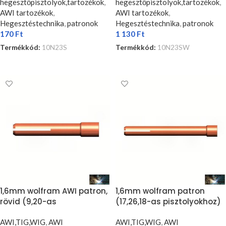
hegesztőpisztolyok,tartozékok
,
hegesztőpisztolyok,tartozékok
,
AWI tartozékok
,
AWI tartozékok
,
Hegesztéstechnika
,
patronok
Hegesztéstechnika
,
patronok
170
Ft
1 130
Ft
Termékkód:
10N23S
Termékkód:
10N23SW
KOSÁRBA TESZEM
KOSÁRBA TESZEM
1,6mm wolfram AWI patron,
1,6mm wolfram patron
rövid (9,20-as
(17,26,18-as pisztolyokhoz)
pisztolyokhoz) (5db/cs)
(5db/cs)
AWI,TIG,WIG
,
AWI
AWI,TIG,WIG
,
AWI