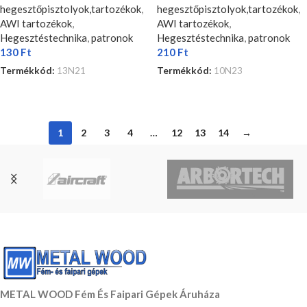
hegesztőpisztolyok,tartozékok
,
hegesztőpisztolyok,tartozékok
,
AWI tartozékok
,
AWI tartozékok
,
Hegesztéstechnika
,
patronok
Hegesztéstechnika
,
patronok
130
Ft
210
Ft
Termékkód:
13N21
Termékkód:
10N23
KOSÁRBA TESZEM
KOSÁRBA TESZEM
1
2
3
4
…
12
13
14
→
METAL WOOD Fém És Faipari Gépek Áruháza