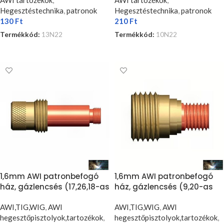
Hegesztéstechnika
,
patronok
Hegesztéstechnika
,
patronok
130
Ft
210
Ft
Termékkód:
13N22
Termékkód:
10N22
KOSÁRBA TESZEM
KOSÁRBA TESZEM
1,6mm AWI patronbefogó
1,6mm AWI patronbefogó
ház, gázlencsés (17,26,18-as
ház, gázlencsés (9,20-as
pisztolyokhoz)
pisztolyokhoz)
AWI,TIG,WIG
,
AWI
AWI,TIG,WIG
,
AWI
hegesztőpisztolyok,tartozékok
,
hegesztőpisztolyok,tartozékok
,