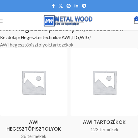
0
AWI hegesztőpisztolyok,tartozékok
Kezdőlap
Hegesztéstechnika
AWI,TIG,WIG
AWI hegesztőpisztolyok,tartozékok
AWI
AWI TARTOZÉKOK
HEGESZTŐPISZTOLYOK
123 termékek
36 termékek