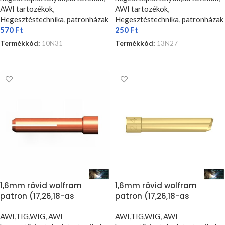
AWI tartozékok
,
AWI tartozékok
,
Hegesztéstechnika
,
patronházak
Hegesztéstechnika
,
patronházak
570
Ft
250
Ft
Termékkód:
10N31
Termékkód:
13N27
KOSÁRBA TESZEM
KOSÁRBA TESZEM
1,6mm rövid wolfram
1,6mm rövid wolfram
patron (17,26,18-as
patron (17,26,18-as
pisztolyokhoz) (5db/cs)
pisztolyokhoz) (5db/cs)
AWI,TIG,WIG
,
AWI
AWI,TIG,WIG
,
AWI