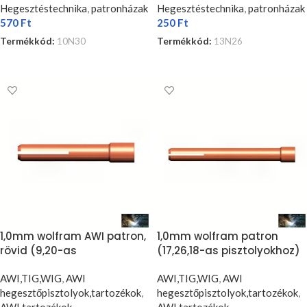
Hegesztéstechnika
,
patronházak
Hegesztéstechnika
,
patronházak
570
Ft
250
Ft
Termékkód:
10N30
Termékkód:
13N26
KOSÁRBA TESZEM
KOSÁRBA TESZEM
1,0mm wolfram AWI patron,
1,0mm wolfram patron
rövid (9,20-as
(17,26,18-as pisztolyokhoz)
pisztolyokhoz) (5db/cs)
(5db/cs)
AWI,TIG,WIG
,
AWI
AWI,TIG,WIG
,
AWI
hegesztőpisztolyok,tartozékok
,
hegesztőpisztolyok,tartozékok
,
AWI tartozékok
,
AWI tartozékok
,