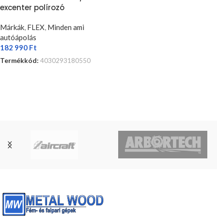
excenter polírozó
Márkák
,
FLEX
,
Minden ami
autóápolás
182 990
Ft
Termékkód:
4030293180550
KOSÁRBA TESZEM