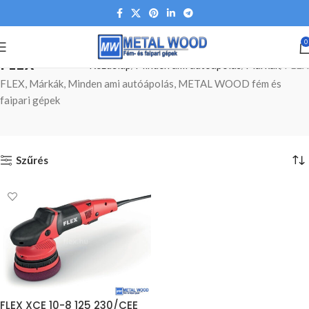
0
FLEX
Kezdőlap
Minden ami autóápolás
Márkák
FLEX
FLEX, Márkák, Minden ami autóápolás, METAL WOOD fém és
faipari gépek
Szűrés
FLEX XCE 10-8 125 230/CEE