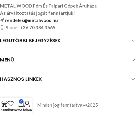
METAL WOOD Fém És Faipari Gépek Áruháza
Az árváltoztatás jogát fenntartjuk!
rendeles@metalwood.hu
Phone:
+36 70 384 3665
LEGUTÓBBI BEJEGYZÉSEK
MENÜ
HASZNOS LINKEK
0
Minden jog fenntartva @2025
báruház
Kedvencek
Kosár
Fiókom
Készítette: Zircon Creatives