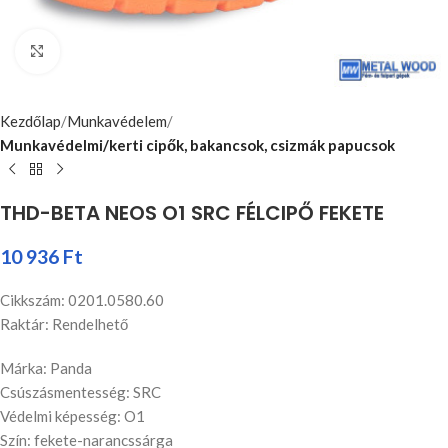
Nagyításhoz kattints ide
Kezdőlap
Munkavédelem
Munkavédelmi/kerti cipők, bakancsok, csizmák papucsok
THD-BETA NEOS O1 SRC FÉLCIPŐ FEKETE
10 936
Ft
Cikkszám: 0201.0580.60
Raktár: Rendelhető
Márka: Panda
Csúszásmentesség: SRC
Védelmi képesség: O1
Szín: fekete-narancssárga