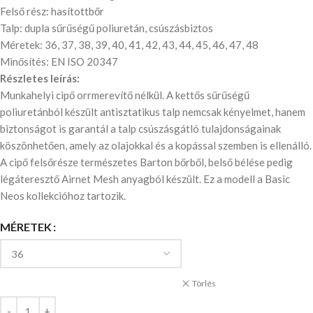
Felső rész: hasítottbőr
Talp: dupla sűrűségű poliuretán, csúszásbiztos
Méretek: 36, 37, 38, 39, 40, 41, 42, 43, 44, 45, 46, 47, 48
Minősítés: EN ISO 20347
Részletes leírás:
Munkahelyi cipő orrmerevítő nélkül. A kettős sűrűségű
poliuretánból készült antisztatikus talp nemcsak kényelmet, hanem
biztonságot is garantál a talp csúszásgátló tulajdonságainak
köszönhetően, amely az olajokkal és a kopással szemben is ellenálló.
A cipő felsőrésze természetes Barton bőrből, belső bélése pedig
légáteresztő Airnet Mesh anyagból készült. Ez a modell a Basic
Neos kollekcióhoz tartozik.
MÉRETEK
Törlés