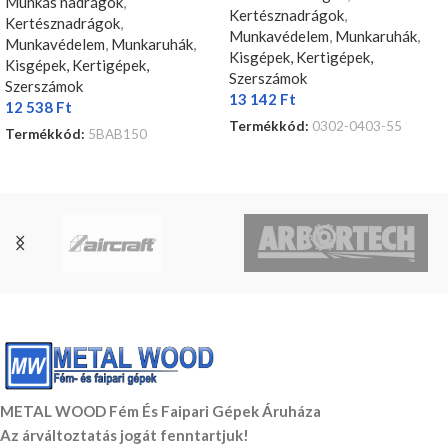
Munkás nadrágok
,
Kertésznadrágok
,
Kertésznadrágok
,
Munkavédelem
,
Munkaruhák
,
Munkavédelem
,
Munkaruhák
,
Kisgépek, Kertigépek,
Kisgépek, Kertigépek,
Szerszámok
Szerszámok
13 142
Ft
12 538
Ft
Termékkód:
0302-0403-55
Termékkód:
5BAB150
OPCIÓK VÁLASZTÁSA
OPCIÓK VÁLASZTÁSA
METAL WOOD Fém És Faipari Gépek Áruháza
Az árváltoztatás jogát fenntartjuk!