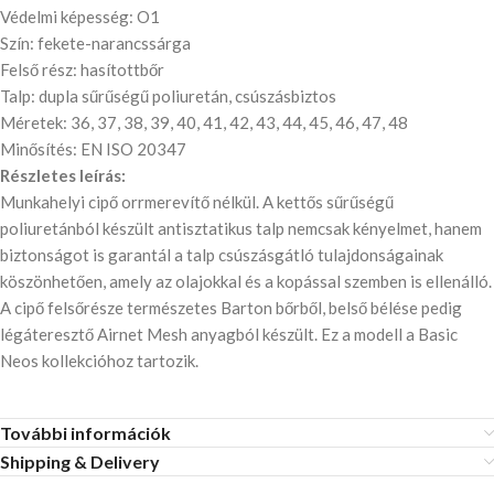
Védelmi képesség: O1
Szín: fekete-narancssárga
Felső rész: hasítottbőr
Talp: dupla sűrűségű poliuretán, csúszásbiztos
Méretek: 36, 37, 38, 39, 40, 41, 42, 43, 44, 45, 46, 47, 48
Minősítés: EN ISO 20347
Részletes leírás:
Munkahelyi cipő orrmerevítő nélkül. A kettős sűrűségű
poliuretánból készült antisztatikus talp nemcsak kényelmet, hanem
biztonságot is garantál a talp csúszásgátló tulajdonságainak
köszönhetően, amely az olajokkal és a kopással szemben is ellenálló.
A cipő felsőrésze természetes Barton bőrből, belső bélése pedig
légáteresztő Airnet Mesh anyagból készült. Ez a modell a Basic
Neos kollekcióhoz tartozik.
További információk
Shipping & Delivery