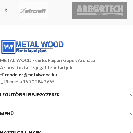
METAL WOOD Fém És Faipari Gépek Áruháza
Az árváltoztatás jogát fenntartjuk!
rendeles@metalwood.hu
Phone:
+36 70 384 3665
LEGUTÓBBI BEJEGYZÉSEK
MENÜ
HASZNOS LINKEK