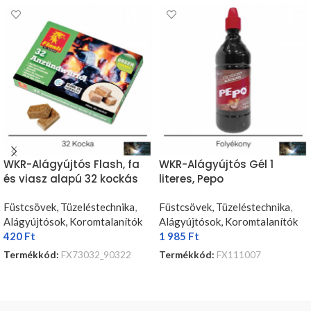
WKR-Alágyújtós Flash, fa
WKR-Alágyújtós Gél 1
és viasz alapú 32 kockás
literes, Pepo
Füstcsövek, Tüzeléstechnika
,
Füstcsövek, Tüzeléstechnika
,
Alágyújtósok, Koromtalanítók
Alágyújtósok, Koromtalanítók
420
Ft
1 985
Ft
Termékkód:
FX73032_90322
Termékkód:
FX111007
KOSÁRBA TESZEM
KOSÁRBA TESZEM