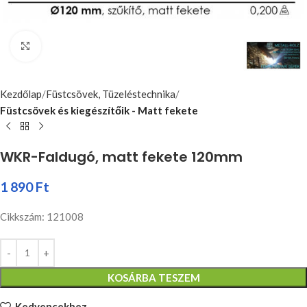
Nagyításhoz kattints ide
Kezdőlap
Füstcsövek, Tüzeléstechnika
Füstcsövek és kiegészítőik - Matt fekete
WKR-Faldugó, matt fekete 120mm
1 890
Ft
Cikkszám: 121008
KOSÁRBA TESZEM
Kedvencekhez