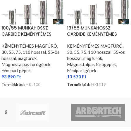
100/55 MUNKAHOSSZ
19/55 MUNKAHOSSZ
CARBIDE KEMÉNYFÉMES
CARBIDE KEMÉNYFÉMES
MAGFÚRÓ
MAGFÚRÓ
KEMÉNYFÉMES MAGFÚRÓ,
KEMÉNYFÉMES MAGFÚRÓ,
30, 55, 75, 110 hosszal
,
55-ös
30, 55, 75, 110 hosszal
,
55-ös
hosszal
,
magfúrók
,
hosszal
,
magfúrók
,
Mágnestalpas fúrógépek
,
Mágnestalpas fúrógépek
,
Fémipari gépek
Fémipari gépek
93 890
Ft
13 570
Ft
Termékkód:
HKL100
Termékkód:
HKL019
KOSÁRBA TESZEM
KOSÁRBA TESZEM