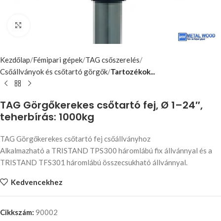
Nagyításhoz kattints ide
Kezdőlap
Fémipari gépek
TAG csőszerelés
Csőállványok és csőtartó görgők
Tartozékok...
TAG Görgőkerekes csőtartó fej, Ø 1–24″,
teherbírás: 1000kg
TAG Görgőkerekes csőtartó fej csőállványhoz
Alkalmazható a TRISTAND TPS300 háromlábú fix állvánnyal és a
TRISTAND TFS301 háromlábú összecsukható állvánnyal.
Kedvencekhez
Cikkszám:
90002