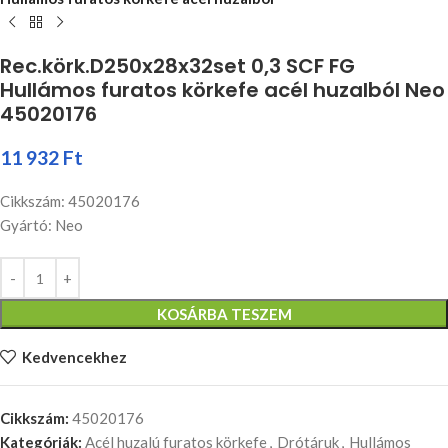
Rec.körk.D250x28x32set 0,3 SCF FG
Hullámos furatos körkefe acél huzalból Neo
45020176
11 932
Ft
Cikkszám: 45020176
Gyártó: Neo
KOSÁRBA TESZEM
Kedvencekhez
Cikkszám:
45020176
Kategóriák:
Acél huzalú furatos körkefe
,
Drótáruk
,
Hullámos