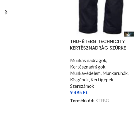
THD-8TEBG TECHNICITY
KERTÉSZNADRÁG SZÜRKE
Munkás nadrágok
,
Kertésznadrágok
,
Munkavédelem
,
Munkaruhák
,
Kisgépek, Kertigépek,
Szerszámok
9 485
Ft
Termékkód:
8TEBG
OPCIÓK VÁLASZTÁSA