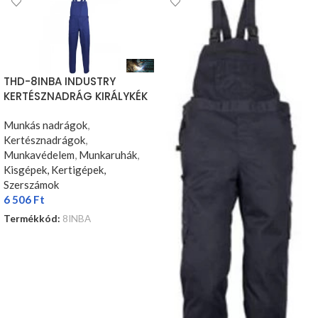
THD-8INBA INDUSTRY
KERTÉSZNADRÁG KIRÁLYKÉK
Munkás nadrágok
,
Kertésznadrágok
,
Munkavédelem
,
Munkaruhák
,
Kisgépek, Kertigépek,
Szerszámok
6 506
Ft
Termékkód:
8INBA
OPCIÓK VÁLASZTÁSA