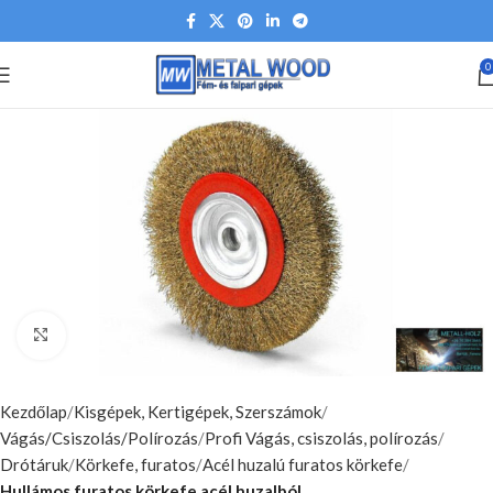
0
Nagyításhoz kattints ide
Kezdőlap
Kisgépek, Kertigépek, Szerszámok
Vágás/Csiszolás/Polírozás
Profi Vágás, csiszolás, polírozás
Drótáruk
Körkefe, furatos
Acél huzalú furatos körkefe
Hullámos furatos körkefe acél huzalból