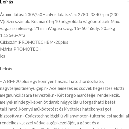
Leírás
Áramellátás: 230V/50HznFordulatszám: 2780–3340 rpm (230
V)nSzerszámok: Két marófej 10 négyoldalú vágóbetéttelnMax.
vágási szélesség: 21 mmnVágási szög: 15–60°nSúly: 20.5 kg
1.125eu+Áfa
Cikkszám:PROMOTECHBM-20plus
Márka:PROMOTECH
lcs
Leírás
– A BM-20 plus egy könnyen használható, hordozható,
nagyteljesítményű gép.n- Acéllemezek és csövek hegesztés előtti
megmunkálására tervezték.n- Két forgó marófejjel rendelkezik,
melyek mindegyikében öt darab négyoldalú forgatható betét
található, könnyű működtetést és kivételes hatékonyságot
biztosítva.n- Csúcstechnológiájú villanymotor-túlterhelési modullal
rendelkezik, ezzel védve a gép kezelőjét, a gépet és a