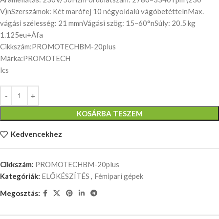
V)nSzerszámok: Két marófej 10 négyoldalú vágóbetéttelnMax.
vágási szélesség: 21 mmnVágási szög: 15–60°nSúly: 20.5 kg
1.125eu+Áfa
Cikkszám:PROMOTECHBM-20plus
Márka:PROMOTECH
lcs
KOSÁRBA TESZEM
Kedvencekhez
Cikkszám:
PROMOTECHBM-20plus
Kategóriák:
ELŐKÉSZÍTÉS
,
Fémipari gépek
Megosztás: