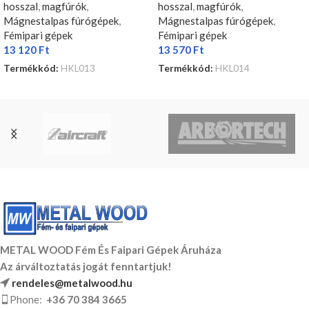
hosszal
,
magfúrók
,
hosszal
,
magfúrók
,
Mágnestalpas fúrógépek
,
Mágnestalpas fúrógépek
,
Fémipari gépek
Fémipari gépek
13 120
Ft
13 570
Ft
Termékkód:
HKL013
Termékkód:
HKL014
KOSÁRBA TESZEM
KOSÁRBA TESZEM
METAL WOOD Fém És Faipari Gépek Áruháza
Az árváltoztatás jogát fenntartjuk!
rendeles@metalwood.hu
Phone:
+36 70 384 3665