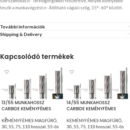
szerszámokat.n- Terelőgörgőkkel felszerelve, melyek könnyebbé
teszik a munkavégzést.n- Állítható vágási szög, 15°- 60° között.
További információk
Shipping & Delivery
Kapcsolódó termékek
13/55 MUNKAHOSSZ
14/55 MUNKAHOSSZ
CARBIDE KEMÉNYFÉMES
CARBIDE KEMÉNYFÉMES
MAGFÚRÓ
MAGFÚRÓ
KEMÉNYFÉMES MAGFÚRÓ,
KEMÉNYFÉMES MAGFÚRÓ,
30, 55, 75, 110 hosszal
,
55-ös
30, 55, 75, 110 hosszal
,
55-ös