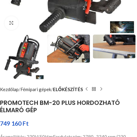
Nagyításhoz kattints ide
Kezdőlap
Fémipari gépek
ELŐKÉSZÍTÉS
PROMOTECH BM-20 PLUS HORDOZHATÓ
ÉLMARÓ GÉP
749 160
Ft
Áramellátás: 230V/50HznFordulatszám: 2780–3340 rpm (230