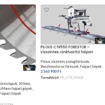
PILOUS CTR550 FORESTOR –
vízszintes rönkhasító faipari
szalagfűrészgép.
Pilous viszintes szalagfűrészek
,
Benzinmotoros fűrészek
,
Faipari Gépek
2 563 900
Ft
Termékkód:
PIL_CTR_550GX
űrészlapok
,
305mm
,
KOSÁRBA TESZEM
zMann faipari gépek
,
Faipari Gépek
0532Z84