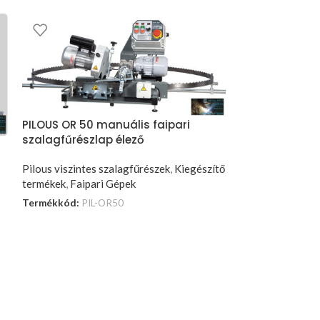
PILOUS OR 50 manuális faipari
szalagfűrészlap élező
Pilous viszintes szalagfűrészek
,
Kiegészítő
termékek
,
Faipari Gépek
Termékkód:
PIL-OR50
TOVÁBB OLVASOM
SF 324 R előto
Faipari tartozék
HolzMann faipar
5 750
Ft
Termékkód:
SF_3