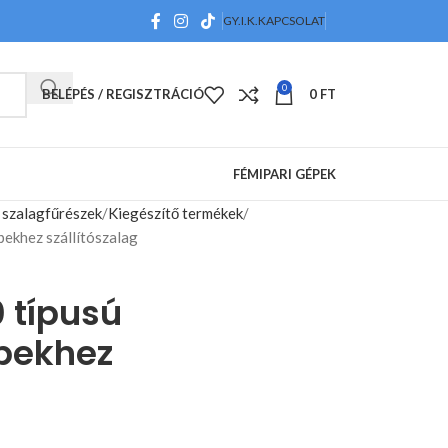
GY.I.K.
KAPCSOLAT
0
BELÉPÉS / REGISZTRÁCIÓ
0
FT
FÉMIPARI GÉPEK
s szalagfűrészek
Kiegészítő termékek
ekhez szállítószalag
 típusú
pekhez