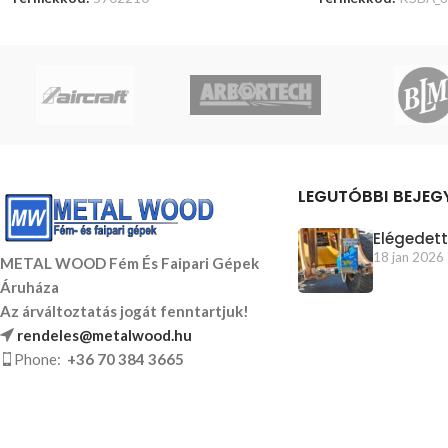
KOSÁRBA TESZEM
KOSÁRBA TESZEM
LEGUTÓBBI BEJEG
Elégedett
18 jan 2026
METAL WOOD Fém És Faipari Gépek
Áruháza
Az árváltoztatás jogát fenntartjuk!
rendeles@metalwood.hu
Phone:
+36 70 384 3665