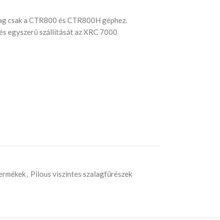
zalag csak a CTR800 és CTR800H géphez.
 és egyszerű szállítását az XRC 7000
termékek
,
Pilous viszintes szalagfűrészek