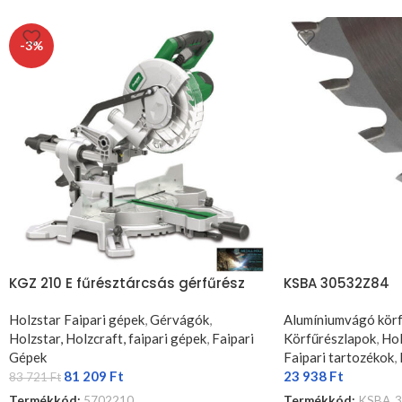
-3%
KGZ 210 E fűrésztárcsás gérfűrész
KSBA 30532Z84
Holzstar Faipari gépek
,
Gérvágók
,
Alumíniumvágó körf
Holzstar, Holzcraft, faipari gépek
,
Faipari
Körfűrészlapok
,
Hol
Gépek
Faipari tartozékok
,
81 209
Ft
23 938
Ft
83 721
Ft
Termékkód:
5702210
Termékkód:
KSBA_3