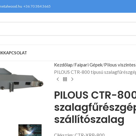
metalwood.hu
+36 70 384 3665
NK
KAPCSOLAT
Kezdőlap
Faipari Gépek
Pilous viszinte
PILOUS CTR-800 típusú szalagfűrészgép
PILOUS CTR-800
szalagfűrészgé
szállítószalag
Cikkszám: CTR-XRB-800