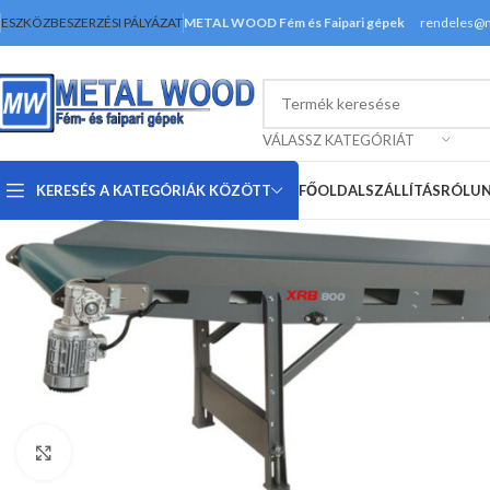
ESZKÖZBESZERZÉSI PÁLYÁZAT
METAL WOOD Fém és Faipari gépek
rendeles@
VÁLASSZ KATEGÓRIÁT
KERESÉS A KATEGÓRIÁK KÖZÖTT
FŐOLDAL
SZÁLLÍTÁS
RÓLU
Nagyításhoz kattints ide