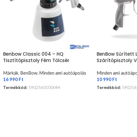
Benbow Classic 004 – HQ
BenBow Sűrített
Tisztítópisztoly Fém Tölcsér
Szárítópisztoly 
Márkák
,
BenBow
,
Minden ami autóápolás
Minden ami autóápo
16 990
Ft
10 990
Ft
Termékkód:
5902560100044
Termékkód:
590256
TOVÁBB OLVASOM
KOSÁRBA TESZEM