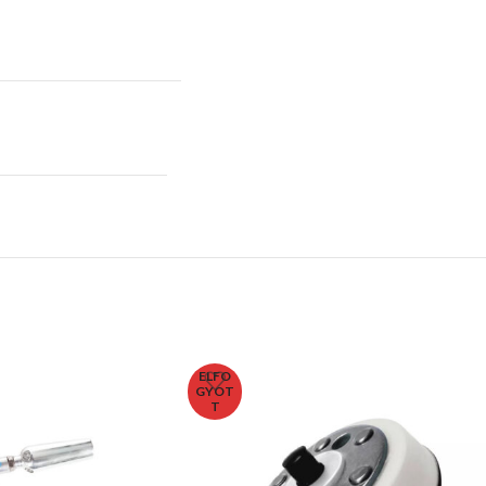
ELFO
GYOT
T