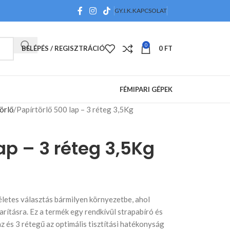
GY.I.K.
KAPCSOLAT
0
BELÉPÉS / REGISZTRÁCIÓ
0
FT
FÉMIPARI GÉPEK
örlő
Papírtörlő 500 lap – 3 réteg 3,5Kg
ap – 3 réteg 3,5Kg
életes választás bármilyen környezetbe, ahol
arításra. Ez a termék egy rendkívül strapabíró és
z és 3 rétegű az optimális tisztítási hatékonyság