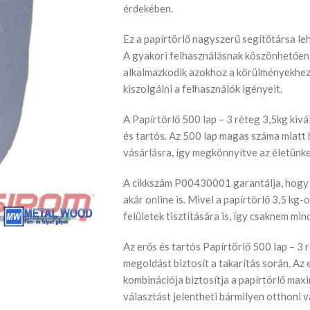
érdekében.
Ez a papírtörlő nagyszerű segítőtársa le
A gyakori felhasználásnak köszönhetően 
alkalmazkodik azokhoz a körülményekhez,
kiszolgálni a felhasználók igényeit.
A Papírtörlő 500 lap – 3 réteg 3,5kg kivá
és tartós. Az 500 lap magas száma miatt 
vásárlásra, így megkönnyítve az életünke
A cikkszám P00430001 garantálja, hogy 
akár online is. Mivel a papírtörlő 3,5 k
felületek tisztítására is, így csaknem mi
Az erős és tartós Papírtörlő 500 lap – 3 
megoldást biztosít a takarítás során. Az
kombinációja biztosítja a papírtörlő maxi
választást jelentheti bármilyen otthoni va