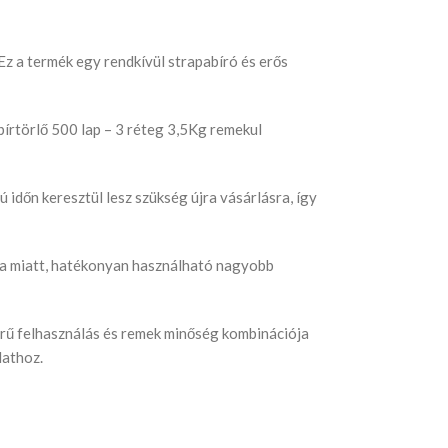
Ez a termék egy rendkívül strapabíró és erős
pírtörlő 500 lap – 3 réteg 3,5Kg remekul
 időn keresztül lesz szükség újra vásárlásra, így
lya miatt, hatékonyan használható nagyobb
zerű felhasználás és remek minőség kombinációja
dathoz.