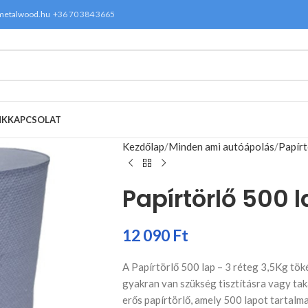
metalwood.hu
+36 70 384 3665
NK
KAPCSOLAT
Kezdőlap
Minden ami autóápolás
Papírt
Papírtörlő 500 l
12 090
Ft
A Papírtörlő 500 lap – 3 réteg 3,5Kg tök
gyakran van szükség tisztításra vagy tak
erős papírtörlő, amely 500 lapot tartalma