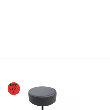
ELFO
ELFO
GYOT
GYOT
T
T