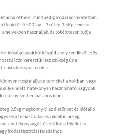
het mind otthoni, mind pedig irodai környezetben.
a Papírtörlő 500 lap – 3 réteg 3,5Kg remekul
 amelyekben használják, és tökéletesen tudja
ló minőségű papírból készült, mely rendkívül erős
hosszú időn keresztül lesz szükség újra
t, miközben spórolunk is.
könnyen megtaláljuk a terméket a boltban, vagy
g-os súlya miatt, hatékonyan használható nagyobb
nden környezetben hasznos lehet.
réteg 3,5kg megkönnyíti az életünket és időtálló
 egyszerű felhasználás és remek minőség
mális hatékonyságát, és ezáltal a tökéletes
gy irodai tisztítási feladathoz.