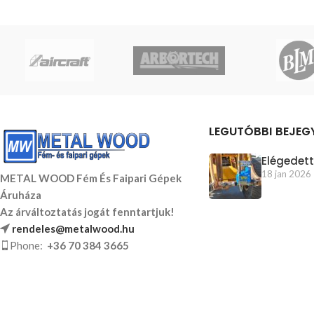
LEGUTÓBBI BEJEG
Elégedett
18 jan 2026
METAL WOOD Fém És Faipari Gépek
Áruháza
Az árváltoztatás jogát fenntartjuk!
rendeles@metalwood.hu
Phone:
+36 70 384 3665