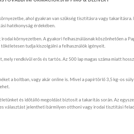
környezetbe, ahol gyakran van szükség tisztításra vagy takarításra. 
títási hatékonyság érdekében.
ig irodai környezetben. A gyakori felhasználásnak köszönhetően a Pa
ökéletesen tudja kiszolgálni a felhasználók igényeit.
t, mely rendkívül erős és tartós. Az 500 lap magas száma miatt hosszú
et a boltban, vagy akár online is. Mivel a papírtörlő 3,5 kg-os sú
ehet.
 életünket és időtálló megoldást biztosít a takarítás során. Az egys
es választást jelentheti bármilyen otthoni vagy irodai tisztítási fela