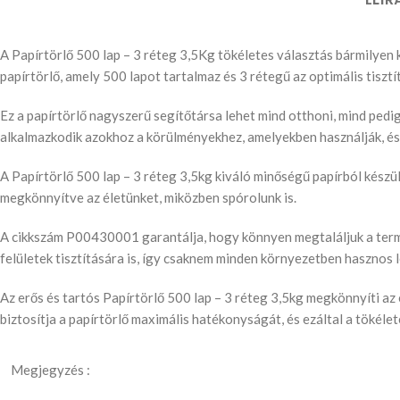
A Papírtörlő 500 lap – 3 réteg 3,5Kg tökéletes választás bármilyen 
papírtörlő, amely 500 lapot tartalmaz és 3 rétegű az optimális tisz
Ez a papírtörlő nagyszerű segítőtársa lehet mind otthoni, mind ped
alkalmazkodik azokhoz a körülményekhez, amelyekben használják, és t
A Papírtörlő 500 lap – 3 réteg 3,5kg kiváló minőségű papírból készül
megkönnyítve az életünket, miközben spórolunk is.
A cikkszám P00430001 garantálja, hogy könnyen megtaláljuk a termék
felületek tisztítására is, így csaknem minden környezetben hasznos l
Az erős és tartós Papírtörlő 500 lap – 3 réteg 3,5kg megkönnyíti az
biztosítja a papírtörlő maximális hatékonyságát, és ezáltal a tökélet
Megjegyzés :