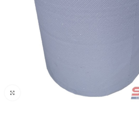
Nagyításhoz kattints ide