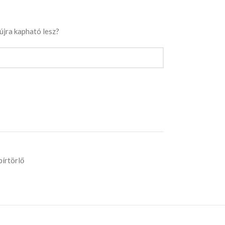
 újra kapható lesz?
írtörlő