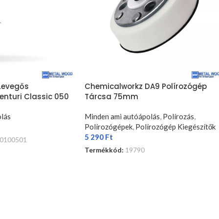
 Levegős
Chemicalworkz DA9 Polírozógép
Venturi Classic 050
Tárcsa 75mm
lás
Minden ami autóápolás
,
Polírozás
,
Polírozógépek
,
Polírozógép Kiegészítők
5 290
Ft
0100501
Termékkód:
19790
TOVÁBB OLVASOM