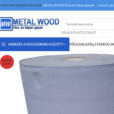
ESZKÖZBESZERZÉSI PÁLYÁZAT
METAL WOOD Fém és Faipari gépek
rendeles@
VÁLASSZ KATEGÓRIÁT
KERESÉS A KATEGÓRIÁK KÖZÖTT
FŐOLDAL
SZÁLLÍTÁS
RÓLU
ELFOG
YOTT