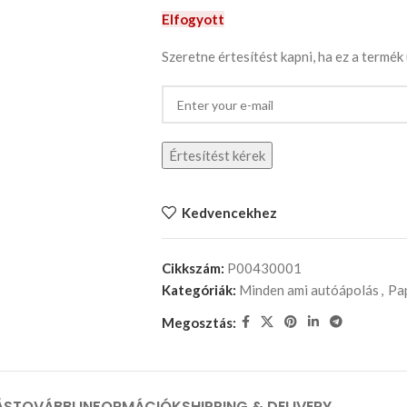
Elfogyott
Szeretne értesítést kapni, ha ez a termék
Értesítést kérek
Kedvencekhez
Cikkszám:
P00430001
Kategóriák:
Minden ami autóápolás
,
Pap
Megosztás:
ÁS
TOVÁBBI INFORMÁCIÓK
SHIPPING & DELIVERY