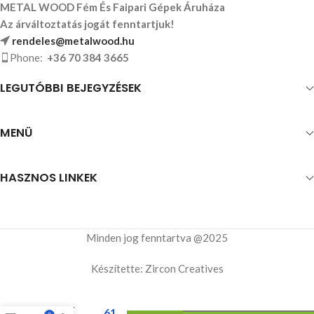
METAL WOOD Fém És Faipari Gépek Áruháza
Az árváltoztatás jogát fenntartjuk!
rendeles@metalwood.hu
Phone:
+36 70 384 3665
LEGUTÓBBI BEJEGYZÉSEK
MENÜ
HASZNOS LINKEK
Minden jog fenntartva @2025
Készítette: Zircon Creatives
MOD-
61