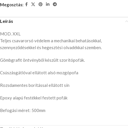
Megosztás:
Leírás
MOD. XXL
Teljes csavarorsó védelem a mechanikai behatásokkal,
szennyeződésekkel és hegesztési olvadékkal szemben.
Gömbgrafit öntvényből készült szorítópofák.
Csúszásgátlóval ellátott alsó mozgópofa
Rozsdamentes borítással ellátott sín
Epoxy alapú festékkel festett pofák
Befogási méret: 500mm