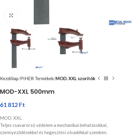
Nagyításhoz kattints ide
Kezdőlap
PIHER Termékek
MOD. XXL szorítók
MOD-XXL 500mm
61 812
Ft
MOD. XXL
Teljes csavarorsó védelem a mechanikai behatásokkal,
szennyeződésekkel és hegesztési olvadékkal szemben.