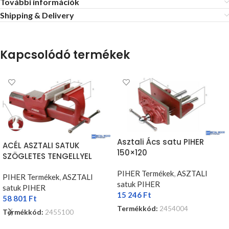
További információk
Shipping & Delivery
Kapcsolódó termékek
Asztali Ács satu PIHER
ACÉL ASZTALI SATUK
150×120
SZÖGLETES TENGELLYEL
100×105
PIHER Termékek
,
ASZTALI
PIHER Termékek
,
ASZTALI
satuk PIHER
satuk PIHER
15 246
Ft
58 801
Ft
Termékkód:
2454004
Termékkód:
2455100
KOSÁRBA TESZEM
KOSÁRBA TESZEM