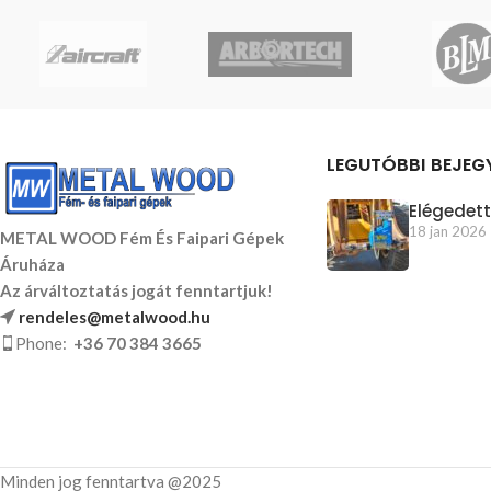
LEGUTÓBBI BEJEG
Elégedett
18 jan 2026
METAL WOOD Fém És Faipari Gépek
Áruháza
Az árváltoztatás jogát fenntartjuk!
rendeles@metalwood.hu
Phone:
+36 70 384 3665
Minden jog fenntartva @2025