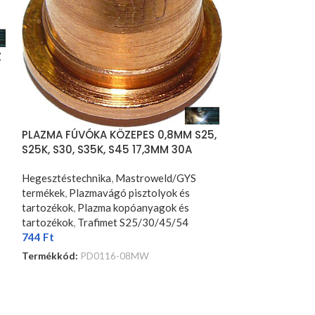
Z
PLAZMA FÚVÓKA KÖZEPES 0,8MM S25,
PLAZMA FÚVÓK
S25K, S30, S35K, S45 17,3MM 30A
S25K, S30, S35
TRAFIMET MW
TRAFIMET MW
Hegesztéstechnika
,
Mastroweld/GYS
Hegesztéstechn
termékek
,
Plazmavágó pisztolyok és
termékek
,
Plazma
tartozékok
,
Plazma kopóanyagok és
tartozékok
,
Plaz
tartozékok
,
Trafimet S25/30/45/54
tartozékok
,
Traf
744
Ft
744
Ft
Termékkód:
PD0116-08MW
Termékkód:
PD0
KOSÁRBA TESZEM
KOSÁRBA TESZ