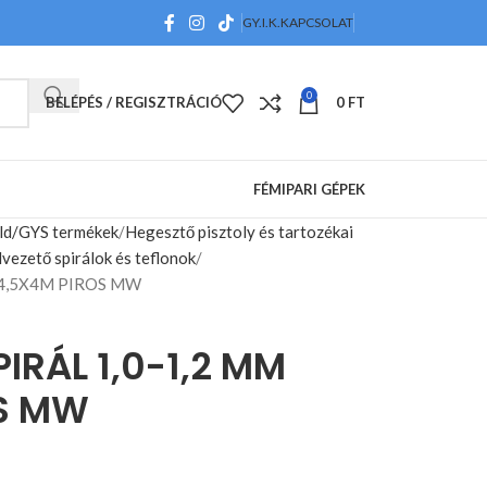
GY.I.K.
KAPCSOLAT
0
BELÉPÉS / REGISZTRÁCIÓ
0
FT
FÉMIPARI GÉPEK
ld/GYS termékek
Hegesztő pisztoly és tartozékai
vezető spirálok és teflonok
X4,5X4M PIROS MW
IRÁL 1,0-1,2 MM
S MW