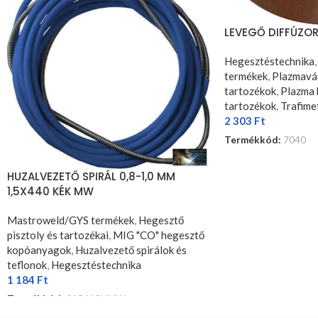
LEVEGŐ DIFFÚZOR
Hegesztéstechnika
termékek
,
Plazmavág
tartozékok
,
Plazma 
tartozékok
,
Trafime
2 303
Ft
Termékkód:
7040
KOSÁRBA TESZEM
HUZALVEZETŐ SPIRÁL 0,8-1,0 MM
1,5X440 KÉK MW
Mastroweld/GYS termékek
,
Hegesztő
pisztoly és tartozékai
,
MIG "CO" hegesztő
kopóanyagok
,
Huzalvezető spirálok és
teflonok
,
Hegesztéstechnika
1 184
Ft
Termékkód:
015440KMW
KOSÁRBA TESZEM