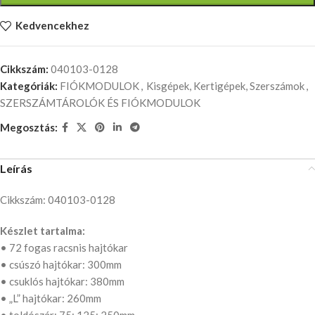
Kedvencekhez
Cikkszám:
040103-0128
Kategóriák:
FIÓKMODULOK
,
Kisgépek, Kertigépek, Szerszámok
,
SZERSZÁMTÁROLÓK ÉS FIÓKMODULOK
Megosztás:
Leírás
Cikkszám: 040103-0128
Készlet tartalma:
• 72 fogas racsnis hajtókar
• csúszó hajtókar: 300mm
• csuklós hajtókar: 380mm
• „L” hajtókar: 260mm
• toldószár: 75; 125; 250mm