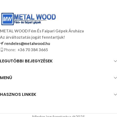
METAL WOOD Fém És Faipari Gépek Áruháza
Az árváltoztatás jogát fenntartjuk!
rendeles@metalwood.hu
Phone:
+36 70 384 3665
LEGUTÓBBI BEJEGYZÉSEK
MENÜ
HASZNOS LINKEK
Minden jog fenntartva @2025