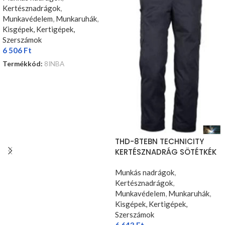
Kertésznadrágok
,
Munkavédelem
,
Munkaruhák
,
Kisgépek, Kertigépek,
Szerszámok
6 506
Ft
Termékkód:
8INBA
OPCIÓK VÁLASZTÁSA
THD-8TEBN TECHNICITY
KERTÉSZNADRÁG SÖTÉTKÉK
Munkás nadrágok
,
Kertésznadrágok
,
Munkavédelem
,
Munkaruhák
,
Kisgépek, Kertigépek,
Szerszámok
6 643
Ft