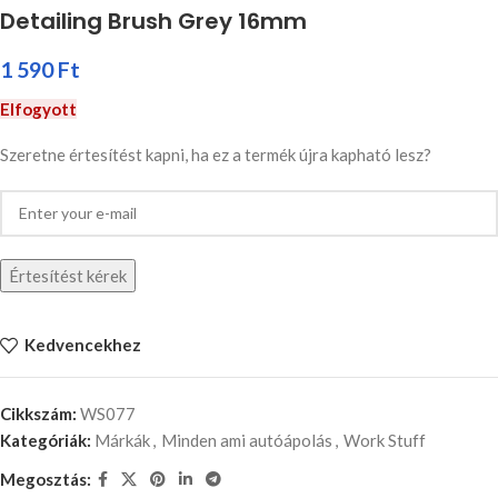
Detailing Brush Grey 16mm
1 590
Ft
Elfogyott
Szeretne értesítést kapni, ha ez a termék újra kapható lesz?
Értesítést kérek
Kedvencekhez
Cikkszám:
WS077
Kategóriák:
Márkák
,
Minden ami autóápolás
,
Work Stuff
Megosztás: