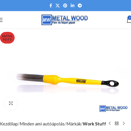
0
ELFOG
YOTT
Nagyításhoz kattints ide
Kezdőlap
Minden ami autóápolás
Márkák
Work Stuff