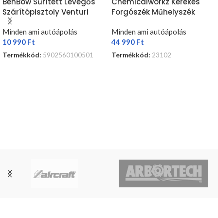
BenBow Sűrített Levegős
Chemicalworkz Kerekes
Szárítópisztoly Venturi
Forgószék Műhelyszék
Classic 050
Minden ami autóápolás
Minden ami autóápolás
10 990
Ft
44 990
Ft
Termékkód:
5902560100501
Termékkód:
23102
KOSÁRBA TESZEM
TOVÁBB OLVASOM