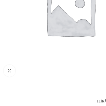
Nagyításhoz kattints ide
LEÍR