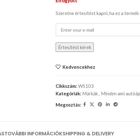
Elfogyott
Szeretne értesítést kapni, ha ez a termék
Értesítést kérek
Kedvencekhez
Cikkszám:
WS103
Kategóriák:
Márkák
,
Minden ami autóáp
Megosztás:
ÁS
TOVÁBBI INFORMÁCIÓK
SHIPPING & DELIVERY