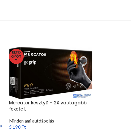
ELFO
ELFO
GYOT
GYOT
T
T
Mercator kesztyű – 2X vastagabb
fekete L
Minden ami autóápolás
5 190
Ft