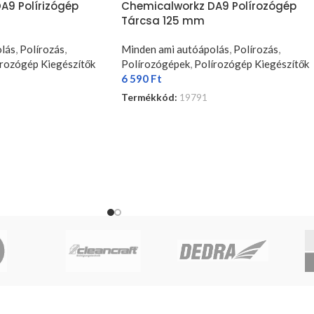
A9 Polírizógép
Chemicalworkz DA9 Polírozógép
Tárcsa 125 mm
lás
,
Polírozás
,
Minden ami autóápolás
,
Polírozás
,
írozógép Kiegészítők
Polírozógépek
,
Polírozógép Kiegészítők
6 590
Ft
Termékkód:
19791
TOVÁBB OLVASOM