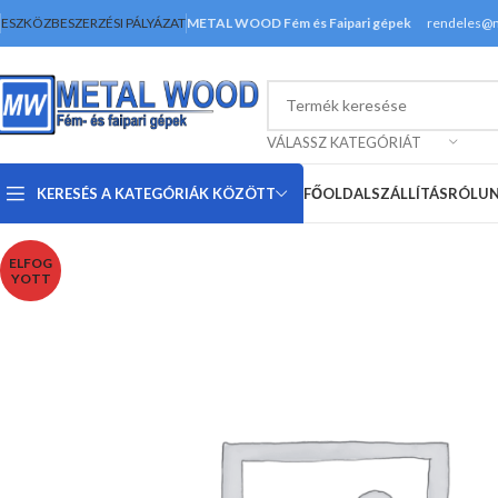
ESZKÖZBESZERZÉSI PÁLYÁZAT
METAL WOOD Fém és Faipari gépek
rendeles@
VÁLASSZ KATEGÓRIÁT
KERESÉS A KATEGÓRIÁK KÖZÖTT
FŐOLDAL
SZÁLLÍTÁS
RÓLU
ELFOG
YOTT