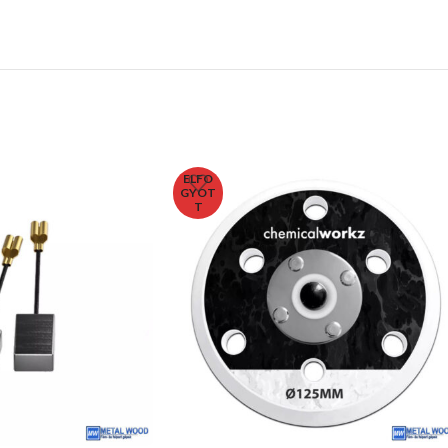
ELFO
GYOT
T