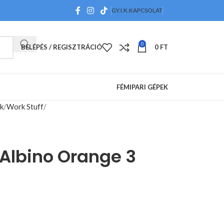
GY.I.K.
KAPCSOLAT
0
BELÉPÉS / REGISZTRÁCIÓ
0
FT
FÉMIPARI GÉPEK
k
Work Stuff
 Albino Orange 3