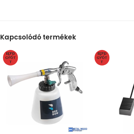
Kapcsolódó termékek
ELFO
ELFO
GYOT
GYOT
T
T