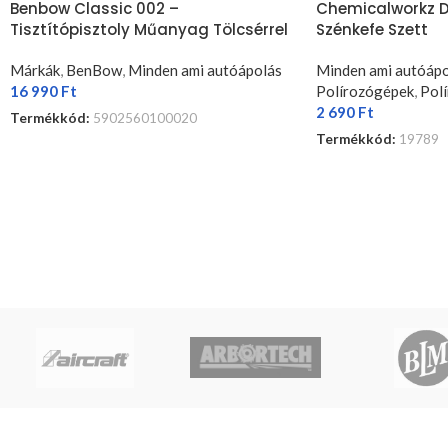
Benbow Classic 002 –
Chemicalworkz D
Tisztítópisztoly Műanyag Tölcsérrel
Szénkefe Szett
Márkák
,
BenBow
,
Minden ami autóápolás
Minden ami autóápo
16 990
Ft
Polírozógépek
,
Pol
2 690
Ft
Termékkód:
5902560100020
Termékkód:
19789
TOVÁBB OLVASOM
TOVÁBB OLVASOM