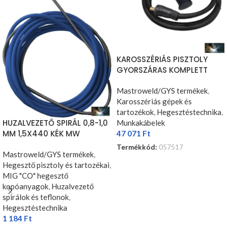
KAROSSZÉRIÁS PISZTOLY
GYORSZÁRAS KOMPLETT
AUTOMATA 2 M – 70 MM²
Mastroweld/GYS termékek
,
Karosszériás gépek és
tartozékok
,
Hegesztéstechnika
,
HUZALVEZETŐ SPIRÁL 0,8-1,0
Munkakábelek
MM 1,5X440 KÉK MW
47 071
Ft
Termékkód:
057517
Mastroweld/GYS termékek
,
KOSÁRBA TESZEM
Hegesztő pisztoly és tartozékai
,
MIG "CO" hegesztő
kopóanyagok
,
Huzalvezető
spirálok és teflonok
,
Hegesztéstechnika
1 184
Ft