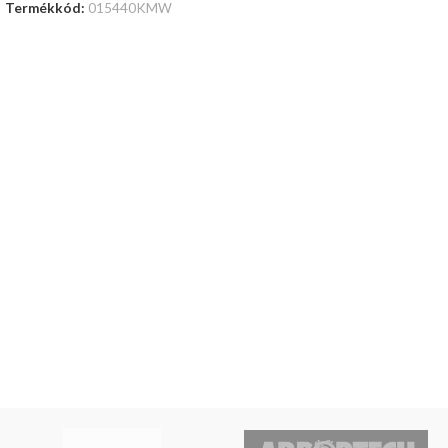
Termékkód:
015440KMW
KOSÁRBA TESZEM