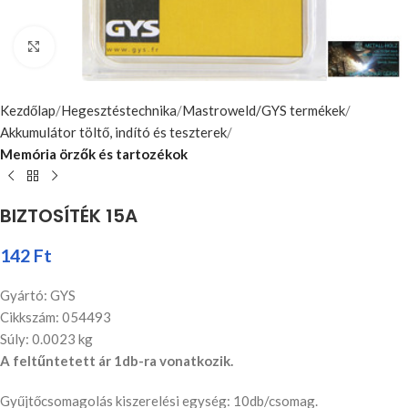
Nagyításhoz kattints ide
Kezdőlap
Hegesztéstechnika
Mastroweld/GYS termékek
Akkumulátor töltő, indító és teszterek
Memória örzők és tartozékok
BIZTOSÍTÉK 15A
142
Ft
Gyártó: GYS
Cikkszám: 054493
Súly: 0.0023 kg
A feltűntetett ár 1db-ra vonatkozik.
Gyűjtőcsomagolás kiszerelési egység: 10db/csomag.