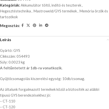
Kategóriák:
Akkumulátor töltő, indító és teszterek
,
Hegesztéstechnika
,
Mastroweld/GYS termékek
,
Memória örzők és
tartozékok
Megosztás:
Leírás
Gyártó: GYS
Cikkszám: 054493
Súly: 0.0023 kg
A feltűntetett ár 1db-ra vonatkozik.
Gyűjtőcsomagolás kiszerelési egység: 10db/csomag.
Az általunk forgalmazott termékek közül a biztosíték az alábbi
típusú GYS berendezésekhez jó:
– CT-110
– CT-120