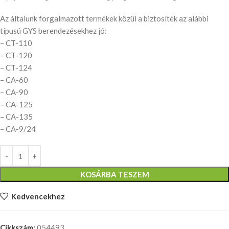
Az általunk forgalmazott termékek közül a biztosíték az alábbi
típusú GYS berendezésekhez jó:
– CT-110
– CT-120
– CT-124
– CA-60
– CA-90
– CA-125
– CA-135
– CA-9/24
KOSÁRBA TESZEM
Kedvencekhez
Cikkszám:
054493