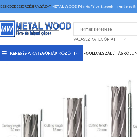
ESZKÖZBESZERZÉSI PÁLYÁZAT
METAL WOOD Fém és Faipari gépek
rendeles@
VÁLASSZ KATEGÓRIÁT
KERESÉS A KATEGÓRIÁK KÖZÖTT
FŐOLDAL
SZÁLLÍTÁS
RÓLU