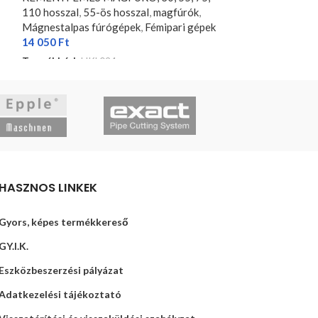
110 hosszal
,
55-ös hosszal
,
magfúrók
,
110 hosszal
,
55-
Mágnestalpas fúrógépek
,
Fémipari gépek
Mágnestalpas f
14 050
Ft
18 480
Ft
Termékkód:
HKL024
Termékkód:
HKL
KOSÁRBA TESZEM
KOSÁRBA TESZ
HASZNOS LINKEK
Gyors, képes termékkereső
GY.I.K.
Eszközbeszerzési pályázat
Adatkezelési tájékoztató