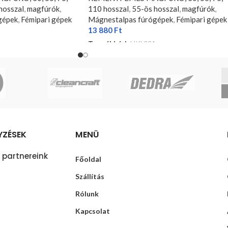
hosszal
,
magfúrók
,
110 hosszal
,
55-ös hosszal
,
magfúrók
,
gépek
,
Fémipari gépek
Mágnestalpas fúrógépek
,
Fémipari gépek
13 880
Ft
6
Termékkód:
HKL021
KOSÁRBA TESZEM
YZÉSEK
MENÜ
 partnereink
Főoldal
Szállítás
Rólunk
Kapcsolat