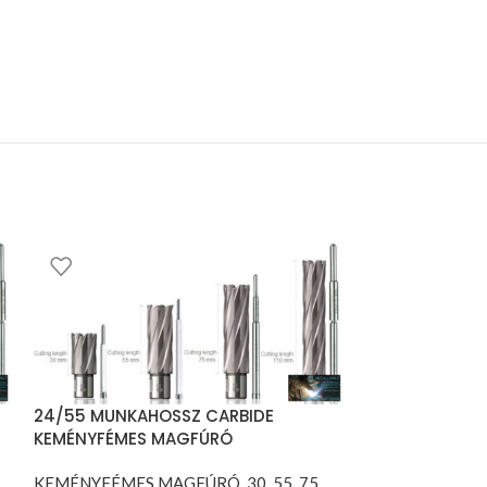
24/55 MUNKAHOSSZ CARBIDE
33/55 MUNKAH
KEMÉNYFÉMES MAGFÚRÓ
KEMÉNYFÉMES
KEMÉNYFÉMES MAGFÚRÓ, 30, 55, 75,
KEMÉNYFÉMES M