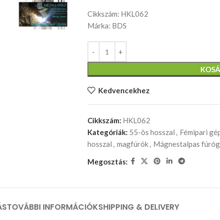
Cikkszám: HKL062
Márka: BDS
KOSÁ
Kedvencekhez
Cikkszám:
HKL062
Kategóriák:
55-ös hosszal
,
Fémipari gé
hosszal
,
magfúrók
,
Mágnestalpas fúró
Megosztás:
ÁS
TOVÁBBI INFORMÁCIÓK
SHIPPING & DELIVERY