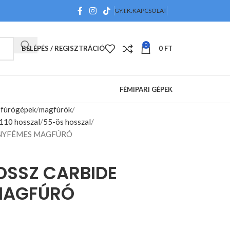
GY.I.K.
KAPCSOLAT
0
BELÉPÉS / REGISZTRÁCIÓ
0
FT
FÉMIPARI GÉPEK
 fúrógépek
magfúrók
10 hosszal
55-ös hosszal
ÉNYFÉMES MAGFÚRÓ
SSZ CARBIDE
MAGFÚRÓ