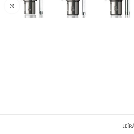
Nagyításhoz kattints ide
LEÍR