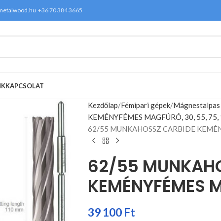
metalwood.hu
+36 70 384 3665
NK
KAPCSOLAT
Kezdőlap
Fémipari gépek
Mágnestalpas
KEMÉNYFÉMES MAGFÚRÓ, 30, 55, 75, 1
62/55 MUNKAHOSSZ CARBIDE KEM
62/55 MUNKAHO
KEMÉNYFÉMES 
39 100
Ft