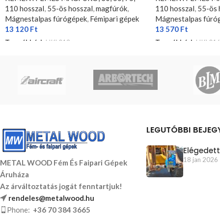
110 hosszal
,
55-ös hosszal
,
magfúrók
,
110 hosszal
,
55-ös 
Mágnestalpas fúrógépek
,
Fémipari gépek
Mágnestalpas fúró
13 120
Ft
13 570
Ft
Termékkód:
HKL013
Termékkód:
HKL01
KOSÁRBA TESZEM
KOSÁRBA TESZEM
LEGUTÓBBI BEJEG
Elégedett
18 jan 2026
METAL WOOD Fém És Faipari Gépek
Áruháza
Az árváltoztatás jogát fenntartjuk!
rendeles@metalwood.hu
Phone:
+36 70 384 3665