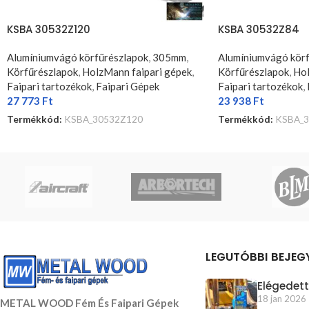
KSBA 30532Z120
KSBA 30532Z84
Alumíniumvágó körfűrészlapok
,
305mm
,
Alumíniumvágó körf
Körfűrészlapok
,
HolzMann faipari gépek
,
Körfűrészlapok
,
Hol
Faipari tartozékok
,
Faipari Gépek
Faipari tartozékok
,
27 773
Ft
23 938
Ft
Termékkód:
KSBA_30532Z120
Termékkód:
KSBA_3
KOSÁRBA TESZEM
KOSÁRBA TESZEM
LEGUTÓBBI BEJEG
Elégedett
18 jan 2026
METAL WOOD Fém És Faipari Gépek