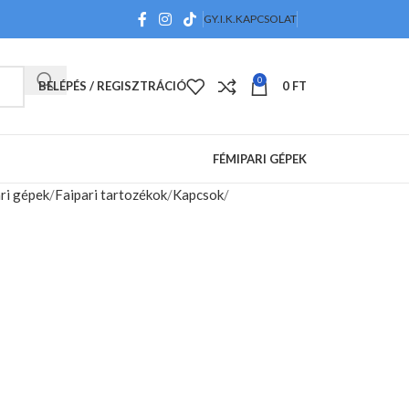
GY.I.K.
KAPCSOLAT
0
BELÉPÉS / REGISZTRÁCIÓ
0
FT
FÉMIPARI GÉPEK
ri gépek
Faipari tartozékok
Kapcsok