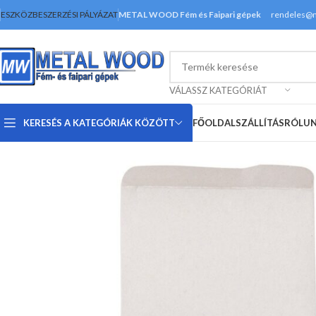
ESZKÖZBESZERZÉSI PÁLYÁZAT
METAL WOOD Fém és Faipari gépek
rendeles@
VÁLASSZ KATEGÓRIÁT
KERESÉS A KATEGÓRIÁK KÖZÖTT
FŐOLDAL
SZÁLLÍTÁS
RÓLU