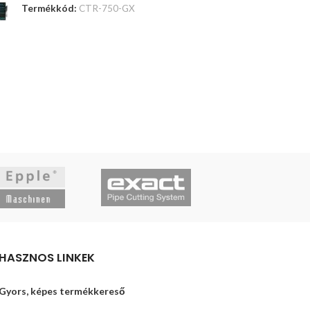
Termékkód:
CTR-750-GX
Termékkód:
PIL
TOVÁBB OLVASOM
TOVÁBB OLVAS
HASZNOS LINKEK
Gyors, képes termékkereső