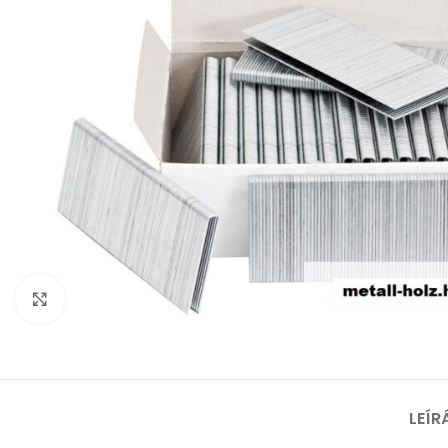
Nagyításhoz kattints ide
LEÍR