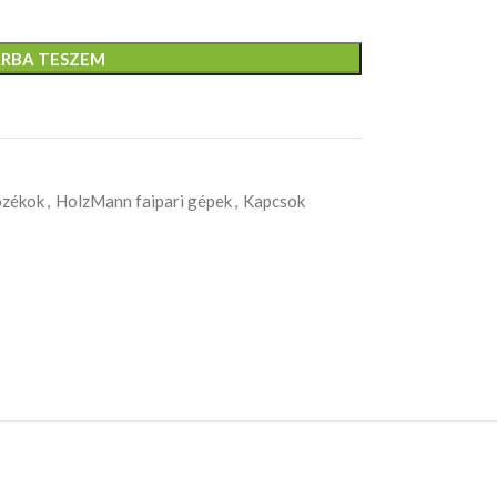
RBA TESZEM
ozékok
,
HolzMann faipari gépek
,
Kapcsok