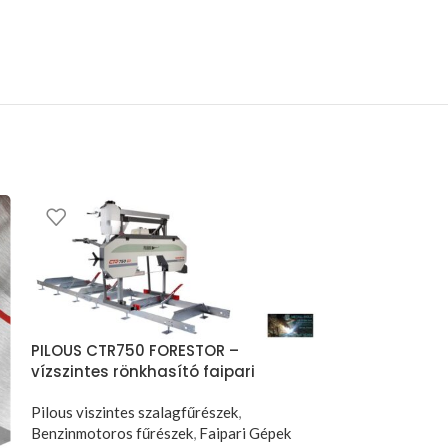
PILOUS CTR750 FORESTOR –
PILOUS OR 50 
vízszintes rönkhasító faipari
szalagfűrészl
szalagfűrészgép.
Pilous viszintes szalagfűrészek
,
Pilous viszintes
Benzinmotoros fűrészek
,
Faipari Gépek
termékek
,
Faipar