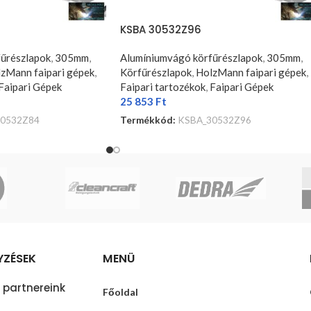
KSBA 30532Z96
űrészlapok
,
305mm
,
Alumíniumvágó körfűrészlapok
,
305mm
,
zMann faipari gépek
,
Körfűrészlapok
,
HolzMann faipari gépek
,
Faipari Gépek
Faipari tartozékok
,
Faipari Gépek
25 853
Ft
0532Z84
Termékkód:
KSBA_30532Z96
KOSÁRBA TESZEM
YZÉSEK
MENÜ
 partnereink
Főoldal