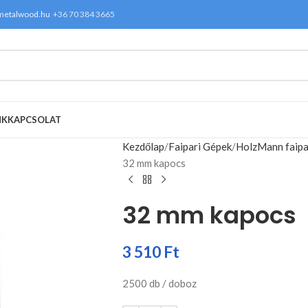
metalwood.hu
+36 70 384 3665
NK
KAPCSOLAT
Kezdőlap
Faipari Gépek
HolzMann faipa
32 mm kapocs
32 mm kapocs
3 510
Ft
2500 db / doboz