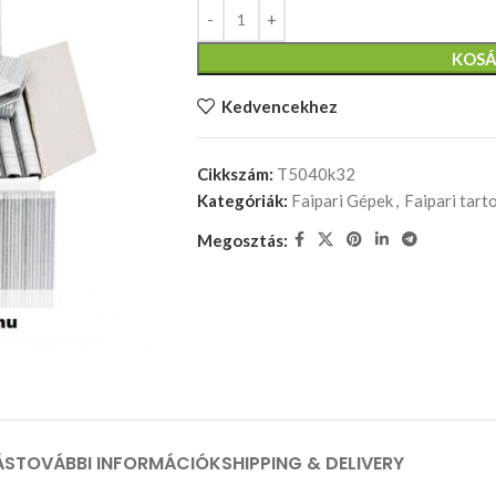
KOSÁ
Kedvencekhez
Cikkszám:
T5040k32
Kategóriák:
Faipari Gépek
,
Faipari tart
Megosztás:
ÁS
TOVÁBBI INFORMÁCIÓK
SHIPPING & DELIVERY