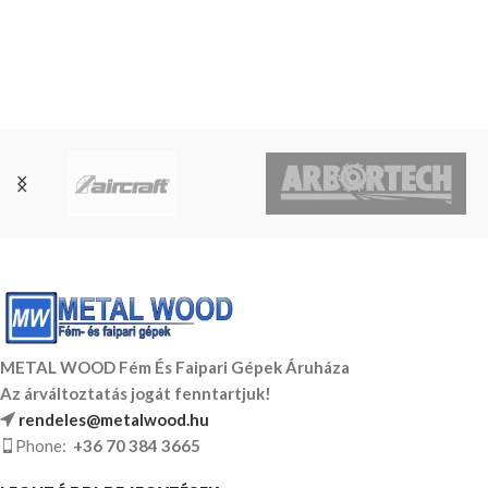
METAL WOOD Fém És Faipari Gépek Áruháza
Az árváltoztatás jogát fenntartjuk!
rendeles@metalwood.hu
Phone:
+36 70 384 3665