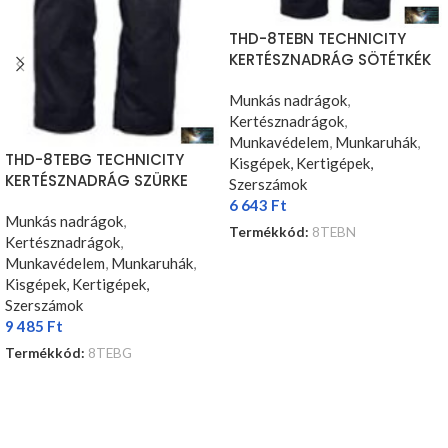
THD-8TEBN TECHNICITY
KERTÉSZNADRÁG SÖTÉTKÉK
Munkás nadrágok
,
Kertésznadrágok
,
Munkavédelem
,
Munkaruhák
,
THD-8TEBG TECHNICITY
Kisgépek, Kertigépek,
KERTÉSZNADRÁG SZÜRKE
Szerszámok
6 643
Ft
Munkás nadrágok
,
Termékkód:
8TEBN
Kertésznadrágok
,
OPCIÓK VÁLASZTÁSA
Munkavédelem
,
Munkaruhák
,
Kisgépek, Kertigépek,
Szerszámok
9 485
Ft
Termékkód:
8TEBG
OPCIÓK VÁLASZTÁSA