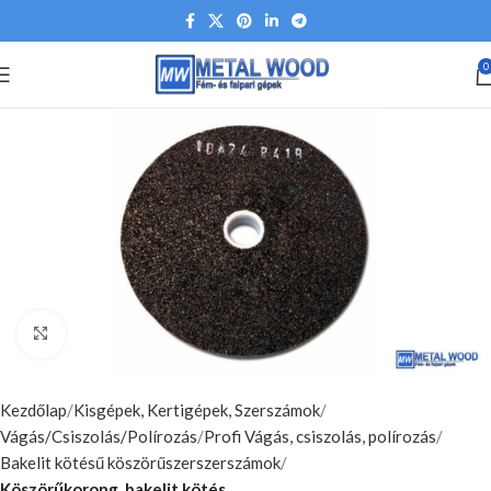
0
Nagyításhoz kattints ide
Kezdőlap
Kisgépek, Kertigépek, Szerszámok
Vágás/Csiszolás/Polírozás
Profi Vágás, csiszolás, polírozás
Bakelit kötésű köszörűszerszerszámok
Köszörűkorong, bakelit kötés