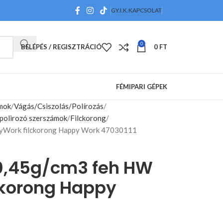
GY.I.K.
KAPCSOLAT
0
BELÉPÉS / REGISZTRÁCIÓ
0
FT
FÉMIPARI GÉPEK
ámok
Vágás/Csiszolás/Polírozás
s polirozó szerszámok
Filckorong
yWork filckorong Happy Work 47030111
0,45g/cm3 feh HW
ckorong Happy