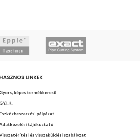
Kertigépek, Sze
13 142
Ft
Termékkód:
030
OPCIÓK VÁLAS
HASZNOS LINKEK
Gyors, képes termékkereső
GY.I.K.
Eszközbeszerzési pályázat
Adatkezelési tájékoztató
Visszatérítési és visszaküldési szabályzat