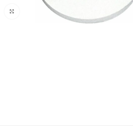
Nagyításhoz kattints ide