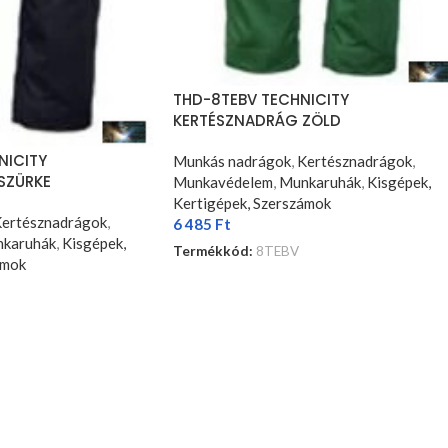
THD-8TEBV TECHNICITY
KERTÉSZNADRÁG ZÖLD
NICITY
Munkás nadrágok
,
Kertésznadrágok
,
SZÜRKE
Munkavédelem
,
Munkaruhák
,
Kisgépek,
Kertigépek, Szerszámok
ertésznadrágok
,
6 485
Ft
karuhák
,
Kisgépek,
Termékkód:
8TEBV
ámok
OPCIÓK VÁLASZTÁSA
SA