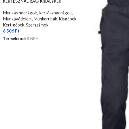
KERTÉSZNADRÁG KIRÁLYKÉK
Munkás nadrágok
,
Kertésznadrágok
,
Munkavédelem
,
Munkaruhák
,
Kisgépek,
Kertigépek, Szerszámok
6 506
Ft
Termékkód:
8INBA
OPCIÓK VÁLASZTÁSA