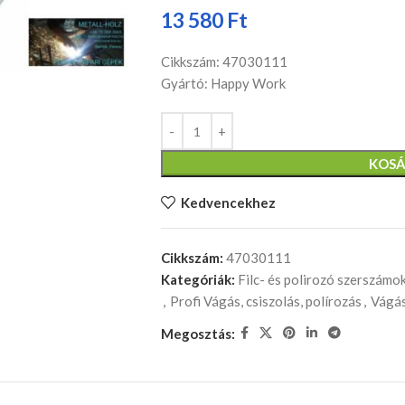
13 580
Ft
Cikkszám: 47030111
Gyártó: Happy Work
KOSÁ
Kedvencekhez
Cikkszám:
47030111
Kategóriák:
Filc- és polirozó szerszámo
,
Profi Vágás, csiszolás, polírozás
,
Vágás
Megosztás: