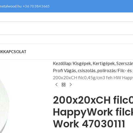
metalwood.hu
+36 70 384 3665
NK
KAPCSOLAT
Kezdőlap
Kisgépek, Kertigépek, Szersz
Profi Vágás, csiszolás, polírozás
Filc- é
200x20xCH filc0,45g/cm3 feh HW Happ
200x20xCH filc
HappyWork fil
Work 47030111