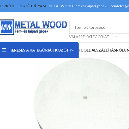
ESZKÖZBESZERZÉSI PÁLYÁZAT
METAL WOOD Fém és Faipari gépek
rendeles@
VÁLASSZ KATEGÓRIÁT
KERESÉS A KATEGÓRIÁK KÖZÖTT
FŐOLDAL
SZÁLLÍTÁS
RÓLU