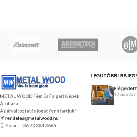
LEGUTÓBBI BEJEG
Elégedett
18 jan 2026
METAL WOOD Fém És Faipari Gépek
Áruháza
Az árváltoztatás jogát fenntartjuk!
rendeles@metalwood.hu
Phone:
+36 70 384 3665