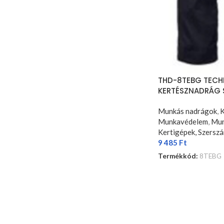
THD-8TEBG TECH
KERTÉSZNADRÁG 
Munkás nadrágok
,
K
Munkavédelem
,
Mun
Kertigépek, Szersz
9 485
Ft
Termékkód:
8TEBG
OPCIÓK VÁLASZTÁ