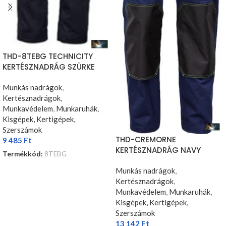
THD-8TEBG TECHNICITY
KERTÉSZNADRÁG SZÜRKE
Munkás nadrágok
,
Kertésznadrágok
,
Munkavédelem
,
Munkaruhák
,
Kisgépek, Kertigépek,
Szerszámok
THD-CREMORNE
9 485
Ft
KERTÉSZNADRÁG NAVY
Termékkód:
8TEBG
OPCIÓK VÁLASZTÁSA
Munkás nadrágok
,
Kertésznadrágok
,
Munkavédelem
,
Munkaruhák
,
Kisgépek, Kertigépek,
Szerszámok
13 142
Ft