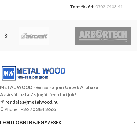
Termékkód:
0302-0403-41
OPCIÓK VÁLASZTÁSA
METAL WOOD Fém És Faipari Gépek Áruháza
Az árváltoztatás jogát fenntartjuk!
rendeles@metalwood.hu
Phone:
+36 70 384 3665
LEGUTÓBBI BEJEGYZÉSEK