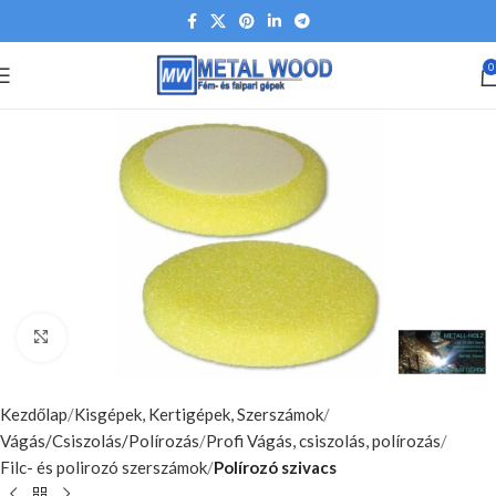
0
Nagyításhoz kattints ide
Kezdőlap
Kisgépek, Kertigépek, Szerszámok
Vágás/Csiszolás/Polírozás
Profi Vágás, csiszolás, polírozás
Filc- és polirozó szerszámok
Polírozó szivacs