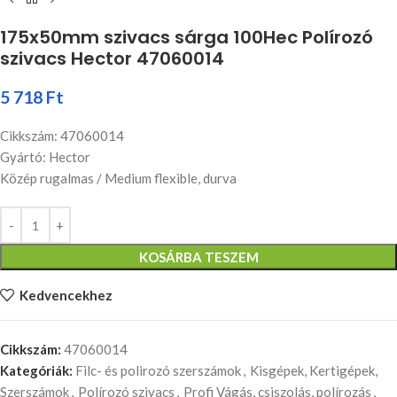
175x50mm szivacs sárga 100Hec Polírozó
szivacs Hector 47060014
5 718
Ft
Cikkszám: 47060014
Gyártó: Hector
Közép rugalmas / Medium flexible, durva
KOSÁRBA TESZEM
Kedvencekhez
Cikkszám:
47060014
Kategóriák:
Filc- és polirozó szerszámok
,
Kisgépek, Kertigépek,
Szerszámok
,
Polírozó szivacs
,
Profi Vágás, csiszolás, polírozás
,