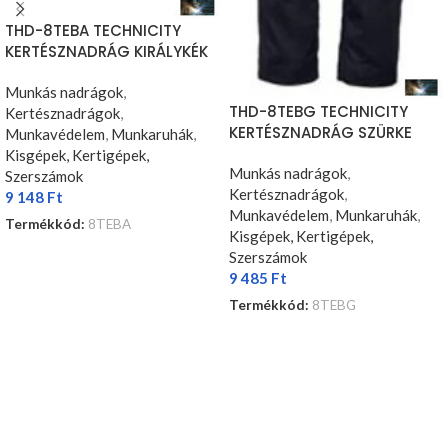
THD-8TEBA TECHNICITY
KERTÉSZNADRÁG KIRÁLYKÉK
Munkás nadrágok
,
THD-8TEBG TECHNICITY
Kertésznadrágok
,
KERTÉSZNADRÁG SZÜRKE
Munkavédelem
,
Munkaruhák
,
Kisgépek, Kertigépek,
Munkás nadrágok
,
Szerszámok
Kertésznadrágok
,
9 148
Ft
Munkavédelem
,
Munkaruhák
,
Termékkód:
8TEBA
Kisgépek, Kertigépek,
OPCIÓK VÁLASZTÁSA
Szerszámok
9 485
Ft
Termékkód:
8TEBG
OPCIÓK VÁLASZTÁSA