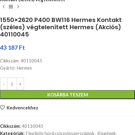
1550×2620 P400 BW116 Hermes Kontakt
(széles) végtelenített Hermes (Akciós)
40110045
43 187
Ft
Cikkszám: 40110045
Gyártó: Hermes
KOSÁRBA TESZEM
Kedvencekhez
Cikkszám:
40110045
Kategóriák:
Flexibilis hord.csiszolószerszámok
,
Kisgépek,