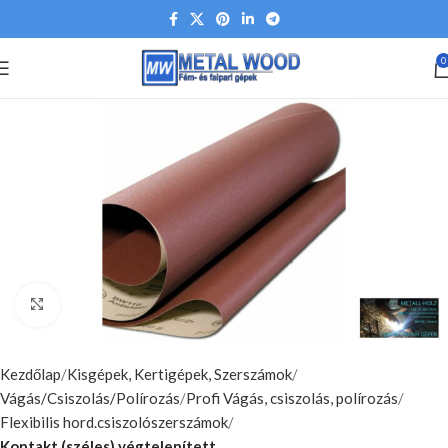
0
Nagyításhoz kattints ide
Kezdőlap
Kisgépek, Kertigépek, Szerszámok
Vágás/Csiszolás/Polírozás
Profi Vágás, csiszolás, polírozás
Flexibilis hord.csiszolószerszámok
Kontakt (széles) végtelenített