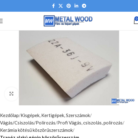
0
Nagyításhoz kattints ide
Kezdőlap
Kisgépek, Kertigépek, Szerszámok
Vágás/Csiszolás/Polírozás
Profi Vágás, csiszolás, polírozás
Kerámia kötésű köszörűszerszámok
Trapéz alakú gépip.köszörűszerszám