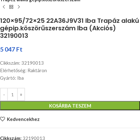
120×95/72×25 22A36J9V31 Iba Trapáz alakú
gépip.köszörűszerszám Iba (Akciós)
32190013
5 047
Ft
Cikkszám: 32190013
Elérhetőség: Raktáron
Gyártó: Iba
KOSÁRBA TESZEM
Kedvencekhez
Cikkszám:
32190013