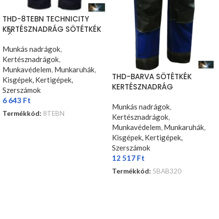
THD-8TEBN TECHNICITY
KERTÉSZNADRÁG SÖTÉTKÉK
Munkás nadrágok
,
Kertésznadrágok
,
Munkavédelem
,
Munkaruhák
,
THD-BARVA SÖTÉTKÉK
Kisgépek, Kertigépek,
KERTÉSZNADRÁG
Szerszámok
6 643
Ft
Munkás nadrágok
,
Termékkód:
8TEBN
Kertésznadrágok
,
OPCIÓK VÁLASZTÁSA
Munkavédelem
,
Munkaruhák
,
Kisgépek, Kertigépek,
Szerszámok
12 517
Ft
Termékkód:
5BAB320
OPCIÓK VÁLASZTÁSA