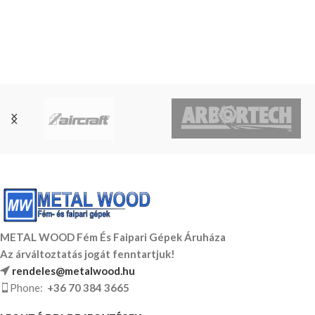
METAL WOOD Fém És Faipari Gépek Áruháza
Az árváltoztatás jogát fenntartjuk!
rendeles@metalwood.hu
Phone:
+36 70 384 3665